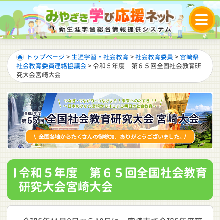
トップページ
>
生涯学習・社会教育
>
社会教育委員
>
宮崎県
社会教育委員連絡協議会
> 令和５年度 第６５回全国社会教育研
究大会宮崎大会
令和５年度 第６５回全国社会教育
研究大会宮崎大会