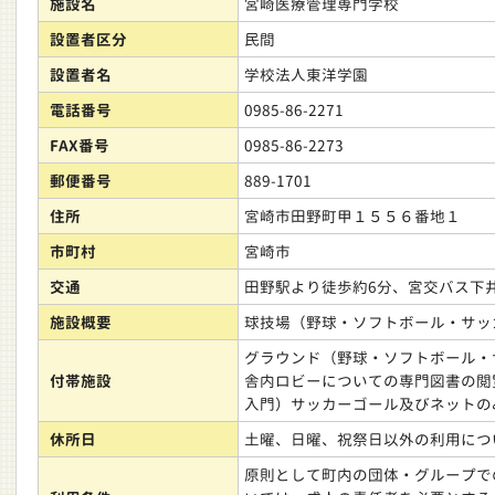
施設名
宮崎医療管理専門学校
設置者区分
民間
設置者名
学校法人東洋学園
電話番号
0985-86-2271
FAX番号
0985-86-2273
郵便番号
889-1701
住所
宮崎市田野町甲１５５６番地１
市町村
宮崎市
交通
田野駅より徒歩約6分、宮交バス下
施設概要
球技場（野球・ソフトボール・サッ
グラウンド（野球・ソフトボール・
付帯施設
舎内ロビーについての専門図書の閲
入門）サッカーゴール及びネットの
休所日
土曜、日曜、祝祭日以外の利用につ
原則として町内の団体・グループで