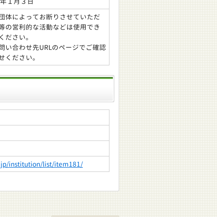
翌年１月３日
団体によってお断りさせていただ
等の営利的な活動などは使用でき
ください。
問い合わせ先URLのページでご確認
せください。
p/institution/list/item181/