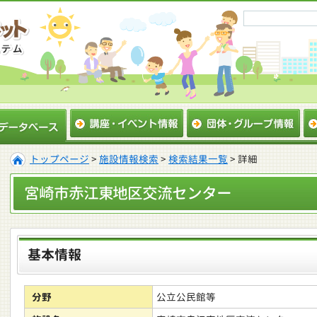
トップページ
>
施設情報検索
>
検索結果一覧
> 詳細
宮崎市赤江東地区交流センター
基本情報
分野
公立公民館等