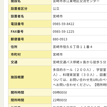
施設名
宮崎市赤江東地区交流センター
設置者区分
公立
設置者名
宮崎市
電話番号
0985-59-8422
FAX番号
0985-59-1225
郵便番号
880-0913
住所
宮崎市恒久６丁目１１番４
市町村
宮崎市
交通
宮崎交通バス停姥ヶ島から徒歩５分
多目的ホール（２００人）、学習室
人）、料理実習室（３０人）、図書
施設概要
ついては、お問い合わせ先URLの
へお問い合わせください。【閉所時間
開所時間
09時00分
閉所時間
22時00分