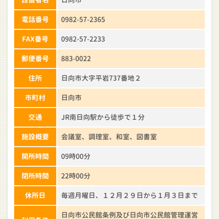
電話番号
0982-57-2365
FAX番号
0982-57-2233
郵便番号
883-0022
住所
日向市大字平岩737番地２
市町村
日向市
交通
JR南日向駅から徒歩で１分
施設概要
会議室、調理室、和室、図書室
開所時間
09時00分
閉所時間
22時00分
休所日
毎週月曜日、１２月２９日から１月３日まで
日向市公民館条例及び日向市公民館管理運営