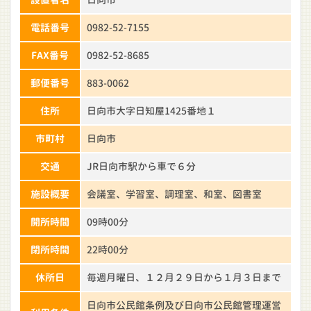
電話番号
0982-52-7155
FAX番号
0982-52-8685
郵便番号
883-0062
住所
日向市大字日知屋1425番地１
市町村
日向市
交通
JR日向市駅から車で６分
施設概要
会議室、学習室、調理室、和室、図書室
開所時間
09時00分
閉所時間
22時00分
休所日
毎週月曜日、１２月２９日から１月３日まで
日向市公民館条例及び日向市公民館管理運営