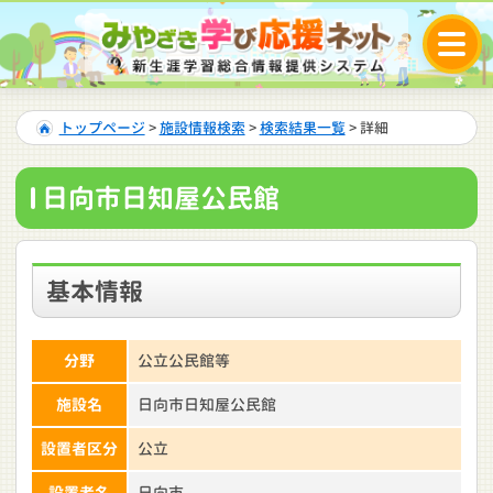
トップページ
>
施設情報検索
>
検索結果一覧
> 詳細
日向市日知屋公民館
基本情報
分野
公立公民館等
施設名
日向市日知屋公民館
設置者区分
公立
設置者名
日向市