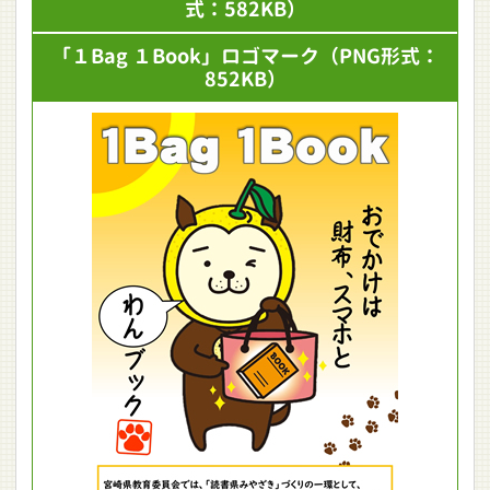
式：582KB）
「１Bag １Book」ロゴマーク
（PNG形式：
852KB）