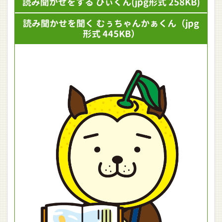
読み聞かせをする ひぃくん
(jpg形式 258KB)
読み聞かせを聞く むぅちゃんかぁくん
（jpg
形式 445KB）