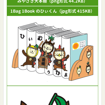
みやざき犬本棚
（png形式 44.2KB）
1Bag 1Book のひぃくん
（jpg形式 415KB）