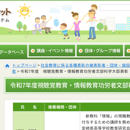
トップページ
>
社会教育に係る各種表彰の被表彰者・団体・施設
彰
> 令和7年度 視聴覚教育・情報教育功労者文部科学大臣表彰
令和7年度視聴覚教育・情報教育功労者文部
氏 名
推薦機関・団体
新教科「情報」の現職教
付与するための講師を務
宮崎県高等学校教育研究