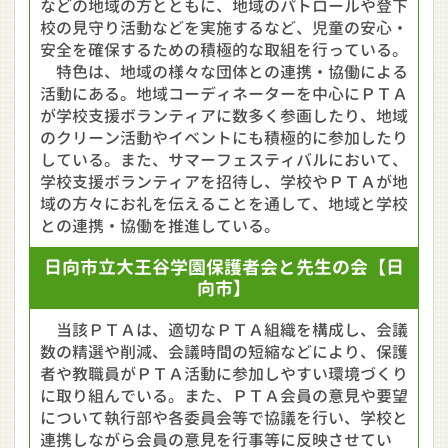
などの地域の方とともに、地域のパトロールや登下
校の見守り活動などを実施するなど、児童の安心・
安全を確保するための積極的な取組を行っている。
特色は、地域の様々な団体との連携・協働による
活動にある。地域コーディネーターを中心にＰＴＡ
が学校支援ボランティアに数多く参画したり、地域
のクリーン活動やイベントにも積極的に参加したり
している。また、サマーフェスティバルにおいて、
学校支援ボランティアを招待し、学校やＰＴＡが地
域の方々にお礼を伝えることを通して、地域と学校
との連携・協働を推進している。
日向市立
大王谷学園
保護者会と先生の会
【日
向市】
当該ＰＴＡは、適切なＰＴＡ組織を構成し、会議
数の精選や削減、会議時間の短縮などにより、保護
者や教職員がＰＴＡ活動に参加しやすい環境づくり
に取り組んでいる。また、ＰＴＡ会員の意見や要望
について執行部や各委員会等で協議を行い、学校と
連携しながら会員の意見を行事等に反映させてい