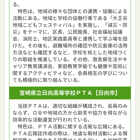
る。
特色は、地域の様々な団体との連携・協働による
活動にある。地域と学校の協働行事である「大王谷
地域こどもフェスティバル」を実施し、「減災・防
災」をテーマに、区長、公民館長、社会福祉協議
会、消防士、地区実践委員等と連携して学ぶ場を設
けた。その後も、避難場所の確認や防災倉庫の活用
方法なども確認するなど、学校を核とした地域づく
りの取組を推進している。その他、救急蘇生法やキ
ャリア教育講演会、家庭教育学級でも健康や芸術に
関するアクティビティなど、会員相互の学びについ
ても積極的に取り組んでいる。
宮崎県立
日向高等学校
ＰＴＡ
【日向市】
当該ＰＴＡは、適切な組織が構成され、会員のみ
ならず、ＯＢや地域の方から助言や協力を得ながら
効率的な活動運営が行われている。
特色は、ＰＴＡ活動に関する活発な広報にある。
ＰＴＡ広報誌作成の際は、地道な取材活動による情