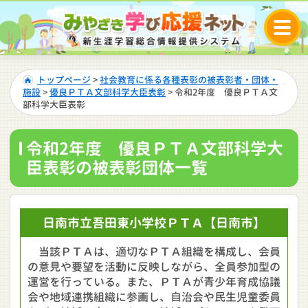
トップページ
>
社会教育に係る各種表彰の被表彰者・団体・
施設
>
優良ＰＴＡ文部科学大臣表彰
> 令和2年度 優良ＰＴＡ文
部科学大臣表彰
令和2年度 優良ＰＴＡ文部科学大
臣表彰の被表彰団体一覧
日南市立
吾田東小学校
ＰＴＡ
【日南市】
当該ＰＴＡは、適切なＰＴＡ組織を構成し、会員
の意見や要望を活動に反映しながら、全員参加型の
運営を行っている。また、ＰＴＡが青少年育成協議
会や地域連携組織に参画し、自治会や民生児童委員