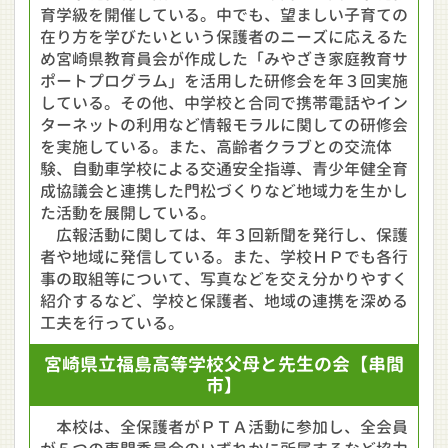
育学級を開催している。中でも、望ましい子育ての
在り方を学びたいという保護者のニーズに応えるた
め宮崎県教育員会が作成した「みやざき家庭教育サ
ポートプログラム」を活用した研修会を年３回実施
している。その他、中学校と合同で携帯電話やイン
ターネットの利用など情報モラルに関しての研修会
を実施している。また、高齢者クラブとの交流体
験、自動車学校による交通安全指導、青少年健全育
成協議会と連携した門松づくりなど地域力を生かし
た活動を展開している。
広報活動に関しては、年３回新聞を発行し、保護
者や地域に発信している。また、学校ＨＰでも各行
事の取組等について、写真などを交え分かりやすく
紹介するなど、学校と保護者、地域の連携を深める
工夫を行っている。
宮崎県立
福島高等学校
父母と先生の会
【串間
市】
本校は、全保護者がＰＴＡ活動に参加し、全会員