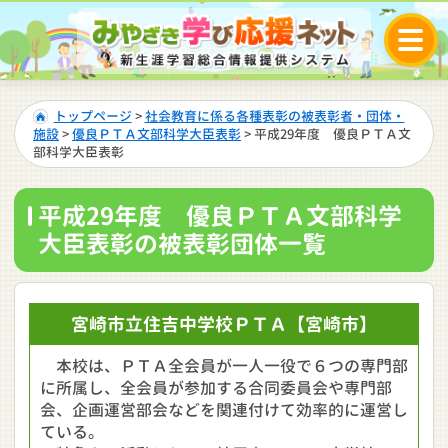
トップページ
>
社会教育に係る各種表彰の被表彰者・団体・
施設
>
優良ＰＴＡ文部科学大臣表彰
> 平成29年度 優良ＰＴＡ文
部科学大臣表彰
平成29年度 優良ＰＴＡ文部科学
大臣表彰の被表彰団体一覧
宮崎市立
住吉中学校ＰＴＡ
【宮崎市】
本校は、ＰＴＡ全会員が一人一役で６つの専門部
に所属し、全会員が参加する合同委員会や専門部
会、企画運営部会などを関連付けて効率的に運営し
ている。