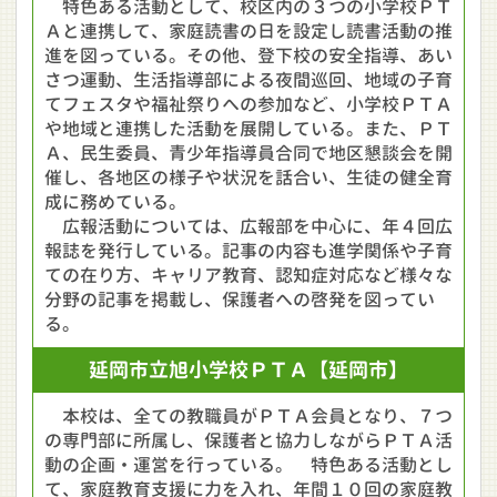
特色ある活動として、校区内の３つの小学校ＰＴ
Ａと連携して、家庭読書の日を設定し読書活動の推
進を図っている。その他、登下校の安全指導、あい
さつ運動、生活指導部による夜間巡回、地域の子育
てフェスタや福祉祭りへの参加など、小学校ＰＴＡ
や地域と連携した活動を展開している。また、ＰＴ
Ａ、民生委員、青少年指導員合同で地区懇談会を開
催し、各地区の様子や状況を話合い、生徒の健全育
成に務めている。
広報活動については、広報部を中心に、年４回広
報誌を発行している。記事の内容も進学関係や子育
ての在り方、キャリア教育、認知症対応など様々な
分野の記事を掲載し、保護者への啓発を図ってい
る。
延岡市立
旭小学校ＰＴＡ
【延岡市】
本校は、全ての教職員がＰＴＡ会員となり、７つ
の専門部に所属し、保護者と協力しながらＰＴＡ活
動の企画・運営を行っている。 特色ある活動とし
て、家庭教育支援に力を入れ、年間１０回の家庭教