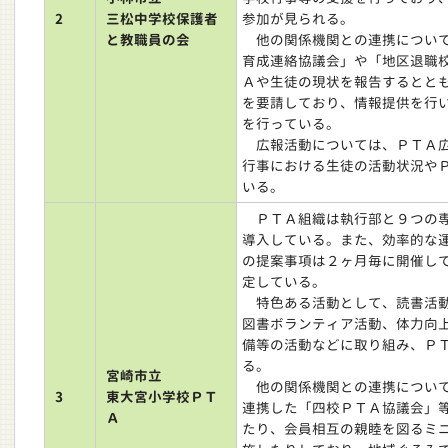
2
三松中学校保護者
参加が見られる。
と教職員の会
他の関係機関との連携について
育成連絡協議会」や「地区退職
Ａや生徒の現状を報告するとと
を要請しており、情報提供を行
を行っている。
広報活動については、ＰＴＡ広
行事における生徒の活動状況や
いる。
ＰＴＡ組織は執行部と９つの専
導入している。また、効率的な
の提案事項は２ヶ月毎に開催し
定している。
特色ある活動として、読書活動
図書ボランティア活動、体力向
備等の活動などに取り組み、Ｐ
る。
宮崎市立
他の関係機関との連携について
3
東大宮小学校ＰＴ
連携した「四校ＰＴＡ協議会」
Ａ
たり、会員相互の親睦を図るミ