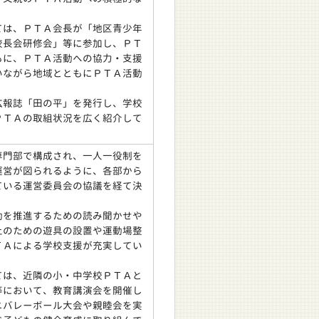
は、ＰＴＡ会長が「地区青少年
校長会研修会」等に参加し、ＰＴ
もに、ＰＴＡ活動への協力・支援
いながら地域とともにＰＴＡ活動
報誌「田の平」を発行し、学校
ＰＴＡの取組状況を広く紹介して
門部で構成され、一人一役制を
運営が図られるように、各部から
ている運営委員会の協議を経て決
を推進するための読み聞かせや
上のための遊具の設置や運動場整
ＴＡによる学校支援が充実してい
は、近隣の小・中学校ＰＴＡと
等において、教育講演会を開催し
ニバレーボール大会や親睦会を実