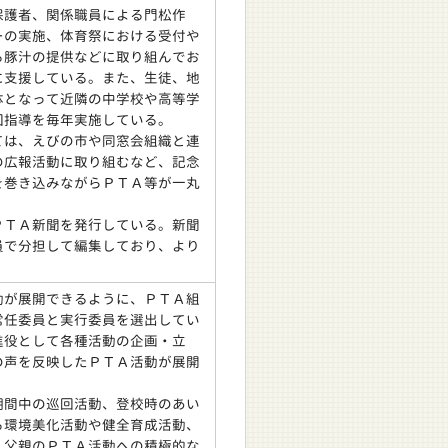
護者、関係職員による門松作
ーの実施、体育祭における受付や
る豚汁の提供などに取り組んでお
に支援している。また、生徒、地
体となって近隣の中学校や高等学
回指導を毎年実施している。
は、えびの市や同窓会組織と連
の広報活動に取り組むなど、記念
を巻き込みながらＰＴＡ等が一丸
ＴＡ新聞を発行している。新聞
員で分担して編集しており、より
。
が展開できるように、ＰＴＡ組
常任委員と実行委員を選出してい
進役として各種活動の企画・立
の声を反映したＰＴＡ活動が展開
間中の巡回活動、登校時のあい
る環境美化活動や健全育成活動、
、父親のＰＴＡ活動への積極的な