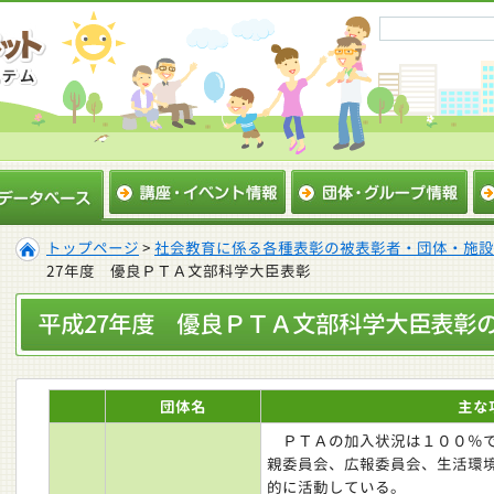
トップページ
>
社会教育に係る各種表彰の被表彰者・団体・施設
27年度 優良ＰＴＡ文部科学大臣表彰
平成27年度 優良ＰＴＡ文部科学大臣表彰
団体名
主な
ＰＴＡの加入状況は１００％で
親委員会、広報委員会、生活環
的に活動している。