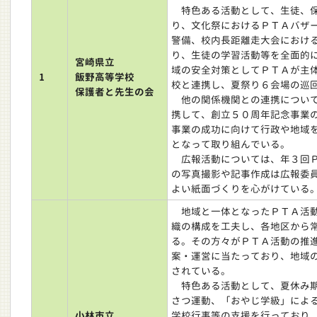
特色ある活動として、生徒、保
り、文化祭におけるＰＴＡバザ
警備、校内長距離走大会におけ
り、生徒の学習活動等を全面的
宮崎県立
域の安全対策としてＰＴＡが主
1
飯野高等学校
校と連携し、夏祭り６会場の巡
保護者と先生の会
他の関係機関との連携について
携して、創立５０周年記念事業
事業の成功に向けて行政や地域
となって取り組んでいる。
広報活動については、年３回Ｐ
の写真撮影や記事作成は広報委
よい紙面づくりを心がけている
地域と一体となったＰＴＡ活動
織の構成を工夫し、各地区から
る。その方々がＰＴＡ活動の推
案・運営に当たっており、地域
されている。
特色ある活動として、夏休み期
さつ運動、「おやじ学級」によ
小林市立
学校行事等の支援を行っており