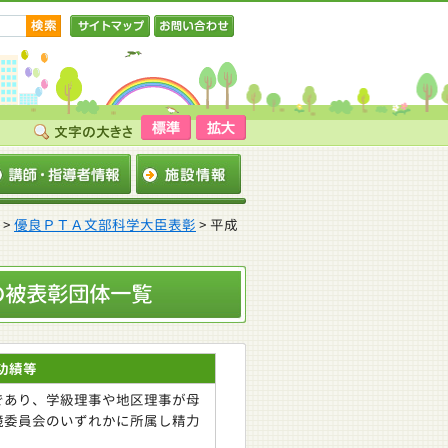
サイトマップ
お問い合わせ
>
優良ＰＴＡ文部科学大臣表彰
> 平成
の被表彰団体一覧
功績等
あり、学級理事や地区理事が母
境委員会のいずれかに所属し精力