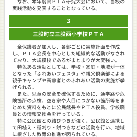
なお、本年度県ＰＴＡ研究大会において、当校の
実践活動を発表することとなっている。
3
三股町立三股西小学校ＰＴＡ
全保護者が加入し、各部ごとに実施計画を作成
し、ＰＴＡ会長を中心とした組織的な活動がなされ
ており、大規模校であるがまとまりが大変強い。
特色ある活動としては、学校・家庭・地域が一体
となった「ふれあいフェスタ」や親父倶楽部による
親子キャンプや高齢者とのふれあい活動の実施が挙
げられる。
また、児童の安全を確保するために、通学路や危
険箇所の点検、空き家や人目につかない箇所等をま
とめた資料をもとに公民館長やＰＴＡ役員、学校職
員との情報交換会を行っている。
特に公民館との結びつきが強く、公民館と連携し
て田植え・稲刈り・餅つきなどの活動を行い、地域
に根ざした教育の推進が図られている。