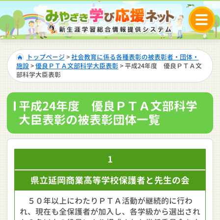
トップページ
>
社会教育に係る各種表彰の被表彰者・団体・
施設
>
優良ＰＴＡ文部科学大臣表彰
> 平成24年度 優良ＰＴＡ文
部科学大臣表彰
平成24年度 優良ＰＴＡ文部科学
大臣表彰の被表彰団体一覧
1
県立延岡商業高等学校保護者と先生の会
５０年以上にわたりＰＴＡ活動が継続的に行わ
れ、現在も全保護者が加入し、各学級から選出され