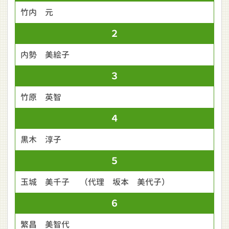
竹内 元
２
内勢 美絵子
３
竹原 英智
４
黒木 淳子
５
玉城 美千子 （代理 坂本 美代子）
６
繁昌 美智代