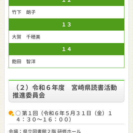
竹下 朗子
１３
大賀 千穂美
１４
飽田 智洋
（２）令和６年度 宮崎県読書活動
推進委員会
○ 第１回（令和６年５月３１日（金）１
４：３０～１６：００）
会場：県立図書館２階 研修ホール