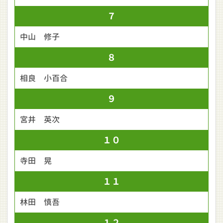
７
中山 修子
８
相良 小百合
９
宮井 英次
１０
寺田 晃
１１
林田 慎吾
１２