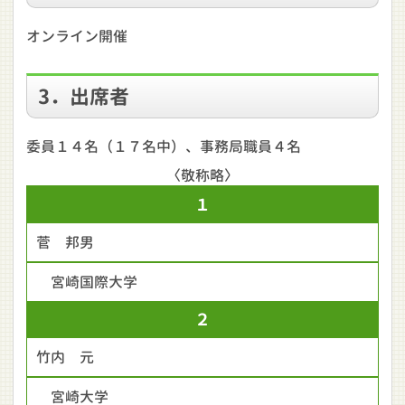
オンライン開催
3．出席者
委員１４名（１７名中）、事務局職員４名
〈敬称略〉
１
菅 邦男
宮崎国際大学
２
竹内 元
宮崎大学