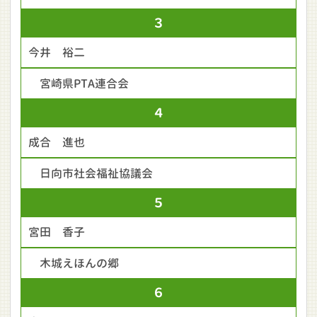
３
今井 裕二
宮崎県PTA連合会
４
成合 進也
日向市社会福祉協議会
５
宮田 香子
木城えほんの郷
６