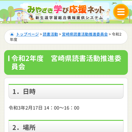
トップページ
>
読書活動
>
宮崎県読書活動推進委員会
> 令和2
年度
令和2年度 宮崎県読書活動推進委
員会
1．日時
令和3年2月17日 14：00～16：00
2．場所