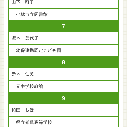
山下 町子
小林市立図書館
７
坂本 美代子
幼保連携認定こども園
８
赤木 仁美
元中学校教諭
９
和田 ちほ
県立都農高等学校