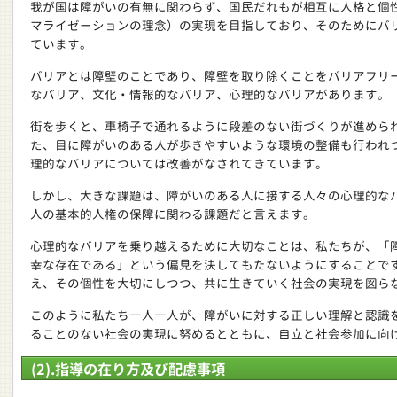
我が国は障がいの有無に関わらず、国民だれもが相互に人格と個
マライゼーションの理念）の実現を目指しており、そのためにバ
ています。
バリアとは障壁のことであり、障壁を取り除くことをバリアフリ
なバリア、文化・情報的なバリア、心理的なバリアがあります。
街を歩くと、車椅子で通れるように段差のない街づくりが進めら
た、目に障がいのある人が歩きやすいような環境の整備も行われ
理的なバリアについては改善がなされてきています。
しかし、大きな課題は、障がいのある人に接する人々の心理的な
人の基本的人権の保障に関わる課題だと言えます。
心理的なバリアを乗り越えるために大切なことは、私たちが、「
幸な存在である」という偏見を決してもたないようにすることで
え、その個性を大切にしつつ、共に生きていく社会の実現を図ら
このように私たち一人一人が、障がいに対する正しい理解と認識
ることのない社会の実現に努めるとともに、自立と社会参加に向
(2).指導の在り方及び配慮事項