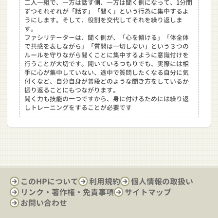
二人一組で、一方は話す側、一方は聞く側になって、1分間
ずつそれぞれが「話す」「聞く」という行為に集中するよ
うにします。そして、役割を交代してそれを繰り返しま
す。
ファシリテーターは、聞く側が、「心を傾ける」「体全体
で共感を表しながら」「質問は一切しない」という３つの
ルールを守りながら聞くことに集中するように意識付けを
行うことが大切です。聞いているつもりでも、実際には相
手に心が集中していない、途中で質問したくなる自分に気
付くなど、自分自身が普段どのような聞き方をしているか
振り返ることにもつながります。
聞く力も技能の一つですから、身に付けるためには繰り返
しトレーニングをすることが必要です
このHPについて
利用規約
個人情報の取扱い
リンク・著作権・免責事項
サイトマップ
お問い合わせ