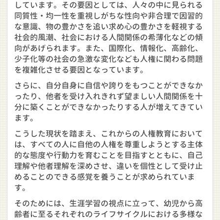
しています。その要因としては、人々の中に見られる
同質性・均一性を重視しがちな性向や非合理で因習的
な意識、物の豊かさを追い求め心の豊かさを軽視する
社会的風潮、社会における人間関係の希薄化などの傾
向があげられます。また、国際化、情報化、高齢化、
少子化等の社会の急激な変化なども人権に関わる問題
を複雑化させる要因となっています。
さらに、自分自身に自信や誇りをもつことができなか
ったり、他者を受け入れきれず望ましい人間関係を十
分に築くことができなかったりする人が増えてきてい
ます。
こうした現状を踏まえ、これからの人権教育において
は、すべての人に自他の人権を尊重しようとする主体
的な態度や行動力を育むことを目指すとともに、自己
理解や他者理解を深めさせ、違いを個性として受け止
めることのできる感覚を養うことが求められていま
す。
そのためには、生涯学習の視点に立って、幼児から高
齢者に至るそれぞれのライフサイクルにおける多様な