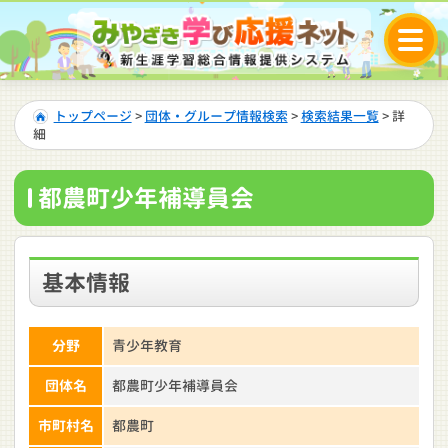
トップページ
>
団体・グループ情報検索
>
検索結果一覧
> 詳
細
都農町少年補導員会
基本情報
分野
青少年教育
団体名
都農町少年補導員会
市町村名
都農町