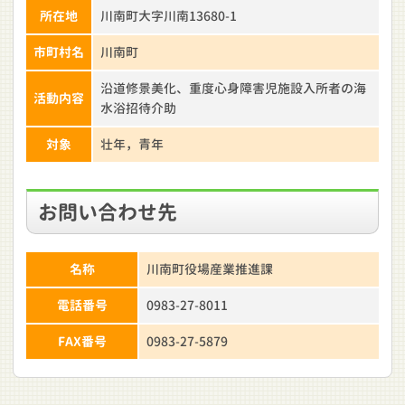
所在地
川南町大字川南13680-1
市町村名
川南町
沿道修景美化、重度心身障害児施設入所者の海
活動内容
水浴招待介助
対象
壮年，青年
お問い合わせ先
名称
川南町役場産業推進課
電話番号
0983-27-8011
FAX番号
0983-27-5879