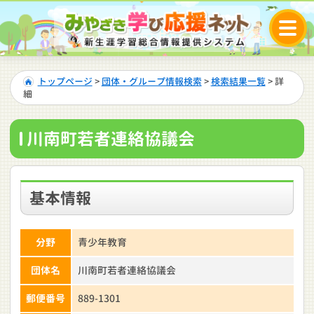
トップページ
>
団体・グループ情報検索
>
検索結果一覧
> 詳
細
川南町若者連絡協議会
基本情報
分野
青少年教育
団体名
川南町若者連絡協議会
郵便番号
889-1301