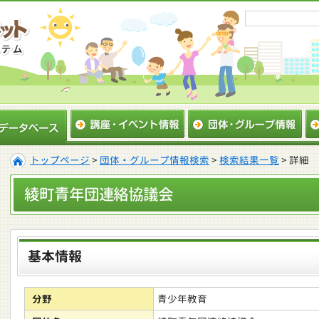
トップページ
>
団体・グループ情報検索
>
検索結果一覧
> 詳細
綾町青年団連絡協議会
基本情報
分野
青少年教育