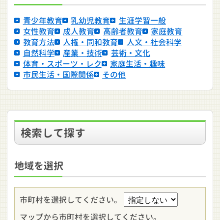
青少年教育
乳幼児教育
生涯学習一般
女性教育
成人教育
高齢者教育
家庭教育
教育方法
人権・同和教育
人文・社会科学
自然科学
産業・技術
芸術・文化
体育・スポーツ・レク
家庭生活・趣味
市民生活・国際関係
その他
検索して探す
地域を選択
市町村を選択してください。
マップから市町村を選択してください。