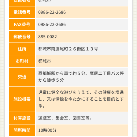
電話番号
0986-22-2686
FAX番号
0986-22-2686
郵便番号
885-0082
住所
都城市南鷹尾町２６街区１３号
市町村
都城市
西都城駅から車で約５分、鷹尾二丁目バス停
交通
から徒歩５分
児童に健全な遊びを与えて、その健康を増進
施設概要
し、又は情操をゆたかにすることを目的とす
る。
付帯施設
遊戯室、集会室、図書室等。
開所時間
10時00分