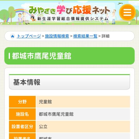
トップページ
>
施設情報検索
>
検索結果一覧
> 詳細
都城市鷹尾児童館
基本情報
分野
児童館
施設名
都城市鷹尾児童館
設置者区分
公立
設置者名
都城市