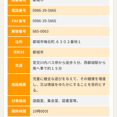
電話番号
0986-39-5866
FAX番号
0986-39-5866
郵便番号
885-0063
住所
都城市梅北町.６３０２番地１
市町村
都城市
宮交川内バス停から徒歩５分、西都城駅から
交通
南へ車で約１５分
児童に健全な遊びを与えて、その健康を増進
施設概要
し、又は情操をゆたかにすることを目的とす
る。
付帯施設
遊戯室、集会室、図書室等。
開所時間
10時00分