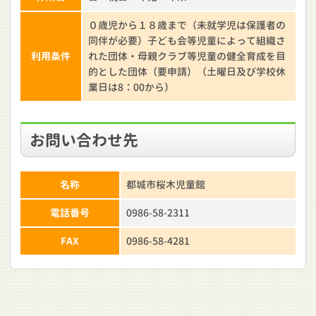
０歳児から１８歳まで（未就学児は保護者の
同伴が必要）子ども会等児童によって組織さ
利用条件
れた団体・母親クラブ等児童の健全育成を目
的とした団体（要申請）（土曜日及び学校休
業日は8：00から）
お問い合わせ先
名称
都城市桜木児童館
電話番号
0986-58-2311
FAX
0986-58-4281