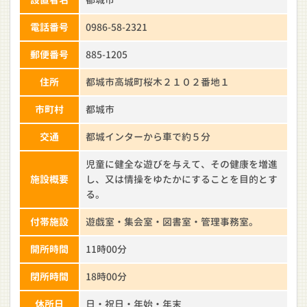
電話番号
0986-58-2321
郵便番号
885-1205
住所
都城市高城町桜木２１０２番地１
市町村
都城市
交通
都城インターから車で約５分
児童に健全な遊びを与えて、その健康を増進
施設概要
し、又は情操をゆたかにすることを目的とす
る。
付帯施設
遊戯室・集会室・図書室・管理事務室。
開所時間
11時00分
閉所時間
18時00分
休所日
日・祝日・年始・年末