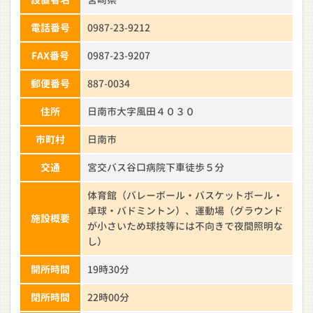
電話番号
0987-23-9212
FAX番号
0987-23-9207
郵便番号
887-0034
住所
日南市大字風田４０３０
市町村
日南市
交通
宮交バス谷口病院下車徒歩５分
体育館（バレーボール・バスケットボール・
卓球・バドミントン）、運動場（グラウンド
施設概要
が小さいため球技等には不向きで夜間照明な
し）
開所時間
19時30分
閉所時間
22時00分