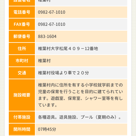
電話番号
0982-67-1010
FAX番号
0982-67-1010
郵便番号
883-1604
住所
椎葉村大字松尾４０９－12番地
市町村
椎葉村
交通
椎葉村役場より車で２０分
椎葉村内に住所を有する小学校就学前までの
児童の保育を行うことを目的に建てられてい
施設概要
ます。遊戯室、保育室、シャワー室等を有し
ています。
付帯施設
各種遊具。遊具施設、プール（夏期のみ）。
開所時間
07時45分