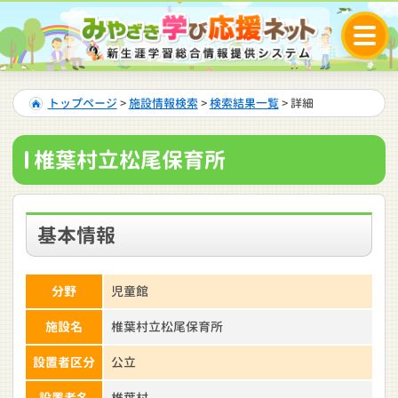
トップページ
>
施設情報検索
>
検索結果一覧
> 詳細
椎葉村立松尾保育所
基本情報
分野
児童館
施設名
椎葉村立松尾保育所
設置者区分
公立
設置者名
椎葉村