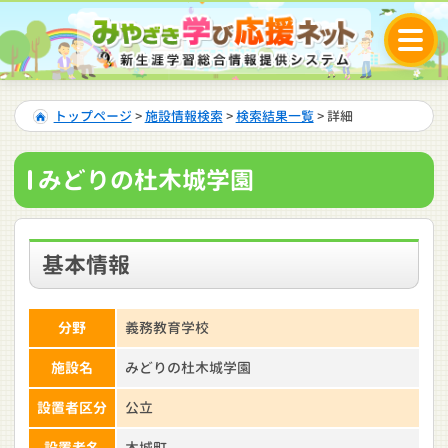
トップページ
>
施設情報検索
>
検索結果一覧
> 詳細
みどりの杜木城学園
基本情報
分野
義務教育学校
施設名
みどりの杜木城学園
設置者区分
公立
設置者名
木城町