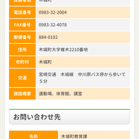
電話番号
0983-32-2004
FAX番号
0983-32-4078
郵便番号
884-0102
住所
木城町大字椎木2210番地
市町村
木城町
宮崎交通 木城線 中川原バス停から歩いて
交通
５分
施設概要
運動場、体育館、講堂
お問い合わせ先
名称
木城町教育課