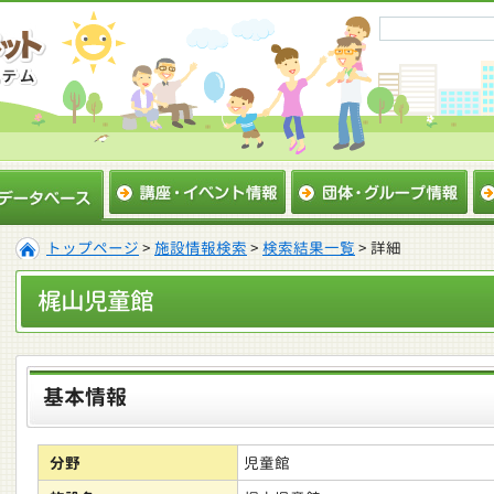
トップページ
>
施設情報検索
>
検索結果一覧
> 詳細
梶山児童館
基本情報
分野
児童館