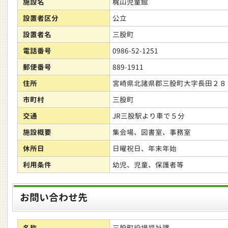
施設名
梶山児童館
設置者区分
公立
設置者名
三股町
電話番号
0986-52-1251
郵便番号
889-1911
住所
宮崎県北諸県郡三股町大字長田２８
市町村
三股町
交通
JR三股駅より車で５分
施設概要
集会場、図書室、事務室
休所日
日曜祝日、年末年始
利用条件
幼児、児童、保護者等
お問い合わせ先
名称
三股町役場福祉課