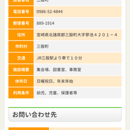
電話番号
0986-52-4844
郵便番号
889-1914
住所
宮崎県北諸県郡三股町大字蓼池４２０１－４
市町村
三股町
交通
JR三股駅より車で１０分
施設概要
集会場、図書室、事務室
休所日
日曜祝日、年末年始
利用条件
幼児、児童、保護者等
お問い合わせ先