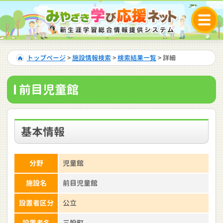
トップページ
>
施設情報検索
>
検索結果一覧
> 詳細
前目児童館
基本情報
分野
児童館
施設名
前目児童館
設置者区分
公立
設置者名
三股町