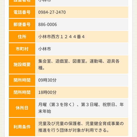
電話番号
0984-27-2470
郵便番号
886-0006
住所
小林市西方１２４４番４
市町村
小林市
集会室、遊戯室、図書室。運動場、遊具各
施設概要
種。
開所時間
09時30分
閉所時間
18時00分
月曜（第３を除く）、第３日曜、祝祭日、年
休所日
末年始
児童及び児童の保護者、児童健全育成事業の
利用条件
推進を行う団体が対象が利用できる。