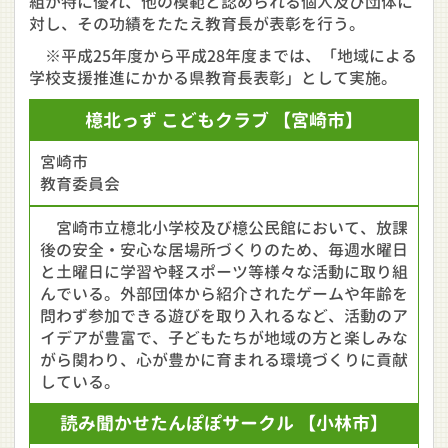
組が特に優れ、他の模範と認められる個人及び団体に
対し、その功績をたたえ教育長が表彰を行う。
※平成25年度から平成28年度までは、「地域による
学校支援推進にかかる県教育長表彰」として実施。
檍北っず
こどもクラブ
【宮崎市】
宮崎市
教育委員会
宮崎市立檍北小学校及び檍公民館において、放課
後の安全・安心な居場所づくりのため、毎週水曜日
と土曜日に学習や軽スポーツ等様々な活動に取り組
んでいる。外部団体から紹介されたゲームや年齢を
問わず参加できる遊びを取り入れるなど、活動のア
イデアが豊富で、子どもたちが地域の方と楽しみな
がら関わり、心が豊かに育まれる環境づくりに貢献
している。
読み聞かせ
たんぽぽ
サークル
【小林市】