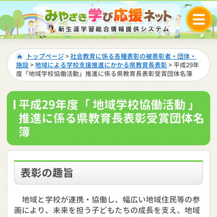
トップページ
>
社会教育に係る各種表彰の被表彰者・団体・
施設
>
地域による学校支援推進にかかる県教育長表彰
> 平成29年
度「地域学校協働活動」推進に係る県教育長表彰受賞団体名簿
平成29年度「 地域学校協働活動 」
推進に係る県教育長表彰受賞団体名
簿
表彰の趣旨
地域と学校が連携・協働し、幅広い地域住民等の参
画により、未来を担う子どもたちの成長を支え、地域