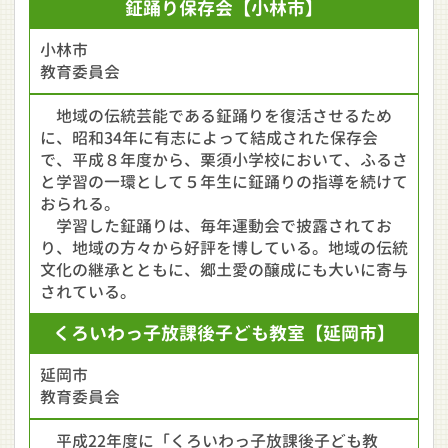
鉦
踊り保存会
【小林市】
小林市
教育委員会
地域の伝統芸能である鉦踊りを復活させるため
に、昭和34年に有志によって結成された保存会
で、平成８年度から、栗須小学校において、ふるさ
と学習の一環として５年生に鉦踊りの指導を続けて
おられる。
学習した鉦踊りは、毎年運動会で披露されてお
り、地域の方々から好評を博している。地域の伝統
文化の継承とともに、郷土愛の醸成にも大いに寄与
されている。
くろいわっ子
放課後子ども教室
【延岡市】
延岡市
教育委員会
平成22年度に「くろいわっ子放課後子ども教