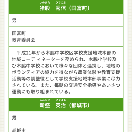
いのまた
ひでのぶ
猪股
秀信
（国富町）
男
国富町
教育委員会
平成21年から木脇中学校区学校支援地域本部の
地域コーデ ィネーターを務められ、木脇小学校及
び木脇中学校において様々な団体と連携し、地域の
ボランティアの協力を得ながら農業体験や教育支援
活動等の調整役として学校支援地域本部事業に尽力
されている。また、毎朝の交通安全指導やあいさつ
運動にも取り組まれている。
しんもり
ひではる
新盛
英治
（都城市）
男
都城市