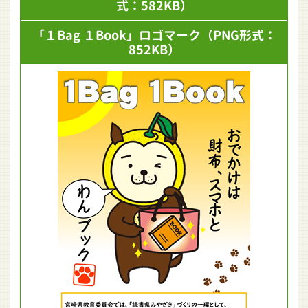
式：582KB）
「１Bag １Book」ロゴマーク
（PNG形式：
852KB）