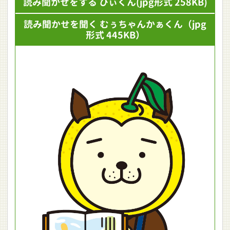
読み聞かせをする ひぃくん
(jpg形式 258KB)
読み聞かせを聞く むぅちゃんかぁくん
（jpg
形式 445KB）