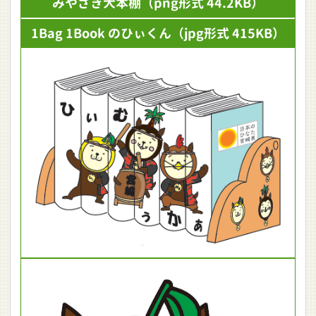
みやざき犬本棚
（png形式 44.2KB）
1Bag 1Book のひぃくん
（jpg形式 415KB）