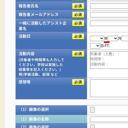
報告者氏名
報告者メールアドレス
一緒に活動したアシスト企
業名
活動日
年
月
日
活動内容
(対象者や時間帯も入力して
ください。学校は実施した
授業等を記入ください。)
例)学級活動、総探 など
感想等
（1）画像の選択
（1）画像の名称
（2）画像の選択