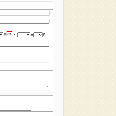
日
〜
年
月