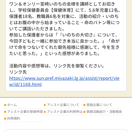
ワン＆オンリー宮崎いのちの会様を講師としてお招き
し、学校保健委員会【保健体育】にて、5.6年児童12名、
保護者18名、教職員6名を対象に、活動の紹介・いのち
とはお腹の中から始まっていること・命のバトン等につ
いてご講話いただきました。
参加した保護者からは「『いのちの大切さ』について、
今回子どもと一緒に参加でき本当に良かった。」「命が
けで命をつないでくれた御先祖様に感謝して、今を生き
たいと思った。」といった感想がありました。
活動内容や感想等は、リンク先を御覧ください。
リンク先
https://www.sun.pref.miyazaki.lg.jp/assist/report/vie
w/id/1168.html
ホーム
アシスト企業について
登録企業について
アシスト企業の登録申請
アシスト企業の利用申込
実績活動紹介・活動報告
利用規約