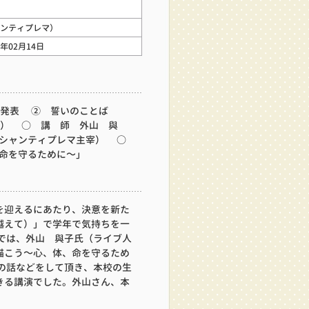
ンティプレマ）
5年02月14日
徒決意発表 ② 誓いのことば
:50） ○ 講 師 外山 與
ンティプレマ主宰） ○
を守るために～」
を迎えるにあたり、決意を新た
越えて）」で学年で気持ちを一
では、外山 與子氏（ライブ人
描こう～心、体、命を守るため
の話などをして頂き、本校の生
きる講演でした。外山さん、本