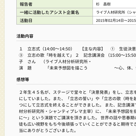
報告者
杉 昌樹
一緒に活動したアシスト企業名
ライブ人材研究所（シャ
活動日
2015年02月14日〜201
活動内容
１ 立志式（14:00～14:50） 【主な内容】 ① 生
③ 立志の歌「時を越えて」 ２ 記念講演会 （15:00～15
子 さん （ライブ人材分析研究所・ シャ
演 題 「未来予想図を描こう ～心、体、命
感想等
２年生４５名が、ステージで堂々と「決意発表」をし、立志
にしていました。また、「立志の誓い」や「立志の歌（時を
つにして立志式を終えることができました。 また、記念講演
材分析研究所・シャンティプレマ主宰）に、「未来予想図を
に～」という演題でご講演を頂きました。 世界の話や思春期
徒も広い視野をもち今後頑張っていくことができると期待で
当にありがとうございました。