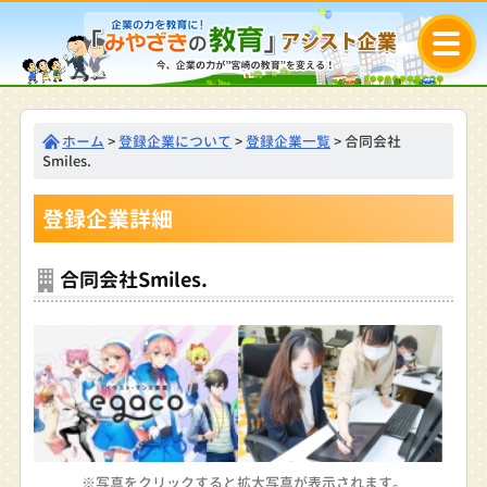
ホーム
>
登録企業について
>
登録企業一覧
> 合同会社
Smiles.
登録企業詳細
合同会社Smiles.
※写真をクリックすると拡大写真が表示されます。